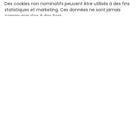
Des cookies non nominatifs peuvent être utilisés à des fins
statistiques et marketing. Ces données ne sont jamais
communiquées à des tiers.
Sécurité
Nous prenons toutes les précautions utiles pour garantir la
confidentialité et l’intégrité des données collectées.
Liens hypertextes
La création de liens vers le site est autorisée sans
autorisation préalable, mais Extra Sports doit en être
informée. Le contenu des sites tiers n’engage pas sa
responsabilité.
Cookies
Des cookies temporaires peuvent être enregistrés pour
analyser la navigation. Vous pouvez les désactiver dans les
paramètres de votre navigateur (Firefox, IE, Opera).