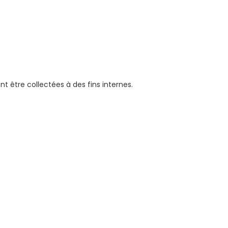
t être collectées à des fins internes.
on, proposer une meilleure expérience utilisateur et afficher de
man.fr, etc.
ès restreint. Les e-mails ne sont pas cryptés : n'envoyez pas d
cessaire pour :