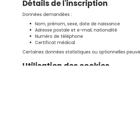
Détails de l'inscription
Données demandées :
Nom, prénom, sexe, date de naissance
Adresse postale et e-mail, nationalité
Numéro de téléphone
Certificat médical
Certaines données statistiques ou optionnelles peuven
Utilisation des cookies
Nous utilisons des cookies pour analyser la navigati
sites : marathonbiarritz.com, saintelyon.com, ventoux
Sécurité des données
Les données sont stockées de façon sécurisée avec acc
Durée de conservation
Les données sont conservées aussi longtemps que né